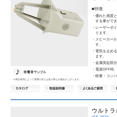
■特徴
・優れた感度
する事がで
・レーザーポ
ります。
・スピーカー
す。
・電気を止め
ます。
・金属突起部
・電源OFF時
・軽量・コン
※再生環境によって実際の音とは多少異なる場合がございます。
ウルトラ