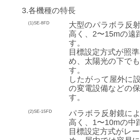
3.各機種の特長
(1)SE-8FD
大型のパラボラ反
高く、2〜15mの
す。
目標設定方式が照
め、太陽光の下で
す。
したがって屋外に
の変電設備などの
す。
(2)SE-15FD
パラボラ反射鏡に
高く、1〜10mの
目標設定方式がレ