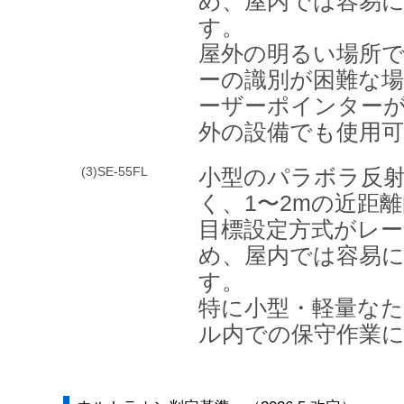
め、屋内では容易
す。
屋外の明るい場所
ーの識別が困難な
ーザーポインター
外の設備でも使用
(3)SE-55FL
小型のパラボラ反
く、1〜2mの近距
目標設定方式がレ
め、屋内では容易
す。
特に小型・軽量な
ル内での保守作業