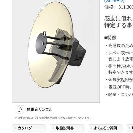
(SE-8FD)
価格：311,30
感度に優れ
特定する事
■特徴
・高感度のため
・レベル表示
色により放
・指向性が鋭
特定できま
・金属突起部
・電源OFF時
・軽量・コン
※再生環境によって実際の音とは多少異なる場合がございます。