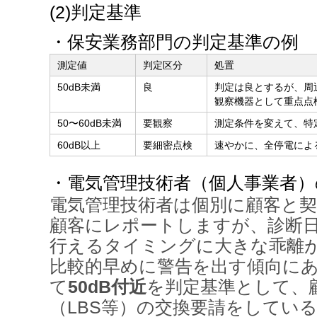
(2)判定基準
・保安業務部門の判定基準の例
測定値
判定区分
処置
50dB未満
良
判定は良とするが、周
観察機器として重点点
50〜60dB未満
要観察
測定条件を変えて、特
60dB以上
要細密点検
速やかに、全停電によ
・電気管理技術者（個人事業者）
電気管理技術者は個別に顧客と
顧客にレポートしますが、診断
行えるタイミングに大きな乖離
比較的早めに警告を出す傾向にあ
て
50dB付近
を判定基準として、
（LBS等）の交換要請をしてい