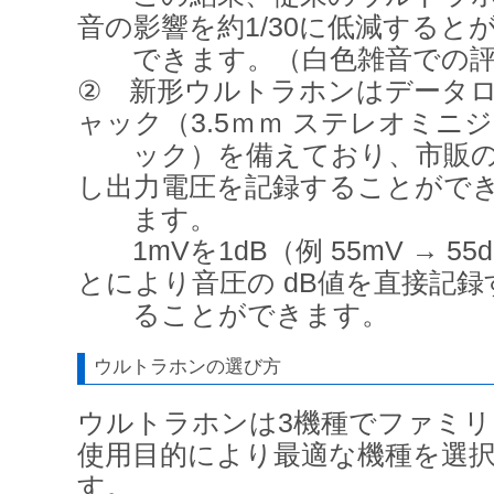
音の影響を約1/30に低減すると
できます。（白色雑音での評
② 新形ウルトラホンはデータ
ャック（3.5ｍｍ ステレオミニ
ック）を備えており、市販の
し出力電圧を記録することがで
ます。
1mVを1dB（例 55mV → 5
とにより音圧の dB値を直接記録
ることができます。
ウルトラホンの選び方
ウルトラホンは3機種でファミ
使用目的により最適な機種を選
す。