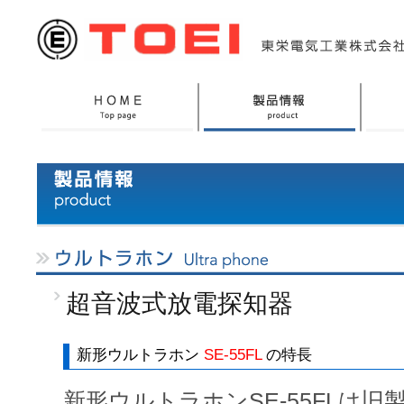
超音波式放電探知器
新形ウルトラホン
SE-55FL
の特長
新形ウルトラホン
SE-55FL
は旧