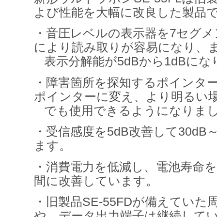
よび性能を
大幅に改良した製品
・音圧レベルの表示器を
7
セグメ
により読み取りが容易になり、
表示分解能が
5dB
から
1dB
にな
・障害箇所を探知するポインタ
ポインターに変え、より明るい
でも使用できるようになりま
・受信感度を
5dB
改善して
30dB
ます。
・消費電力を低減し、電池寿命を
間に改善しています。
・旧製品
SE-55FD
が備えていた
や、データ出力端子は継続して