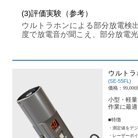
(3)評価実験（参考）
ウルトラホンによる部分放電検出
度で放電音が聞こえ、部分放電
ウル
(SE-
価格：99,00
小型・軽量
作業に最適
■特徴
・測定値をデ
・レーザーポ